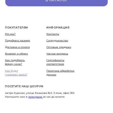
ПОКУПАТЕЛЯМ
ИНФОРМАЦИЯ
Кто мы?
Контакты
Подобрать размер
Сотрудничество
Доставка и оплата
Оптовые продажи
Возврат и обмен
Частые вопросы
Как подобрать
Сертификаты
форму низа?
соответствия
Как будет
Политика обработки
упакован заказ?
данных
ПОСЕТИТЕ НАШ ШОУРУМ
метро Курская, улица Казакова 8с2, 3 этаж, офис 304
Напишите нам в
телеграме
за час до визита