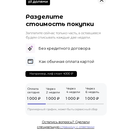
Разделите
стоимость покупки
Заплатите сейчас только часть, а оставшееся
будем списывать каждые две недели.
Без кредитного договора
Как обычная оплата картой
Например, лиф стоит 4000 ₽
Через
Через
Оплата
Через
4 недели
6 недель
сегодня
2 недели
1 000 ₽
1 000 ₽
1 000 ₽
1 000 ₽
Примерный график, может быть сервисный сбор
Остались вопросы? Сделали
специальную
страницу с ответами