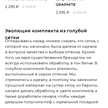
Комплекты Moon и Mercury — наша большая
любовь. Их мы готовы дорабатывать и
видоизменять бесконечно. Настолько нас
вдохновляют их космические принты!
Начинали мы с полукорсетной формы, но
затем переделали в более понятный
классический балконет.
Из незаметного, но очень важного: поменяли
резинки на лифах с китайских на более
дорогие и качественные европейские.
Благодаря этой замене, мы продлили срок
службы изделий.
ДО