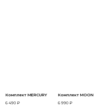
Трусики-cтринги
Трусики-слипы
GREEN SILK
WHITE SILK
2 700 ₽
2 500 ₽
Возвели купальники в абсолют
Мы поняли, что не боимся брать и начинать всё
с самого начала, если нас не устраивает
результат. Так мы поступили с купальниками,
полностью поменяв производство и перекроив
лекала. В этот раз решили попробовать другой
метод обработки и закупить премиальные
материалы. Что сказать? Наши бикини теперь
премиум люкс!