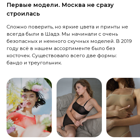
Переосмысление кружева
Когда мы сейчас говорим, что делаем
удобное кружевное бельё — это чистая
правда. Поверьте, нам есть, с чем сравнить. В
самом начале мы использовали неэластичное
кружево. Выглядит красиво, но по факту это
неносибельно. К счастью, мы почти сразу это
поняли и отказались от использования таких
материалов в пользу более комфортных.
Сейчас мы шьём из премиального эластичного