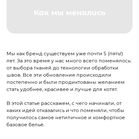
лет. За это время у нас много всего поменялось:
от выбора тканей до технологии обработки
швов. Все эти обновления происходили
постепенно и были продиктованы желанием
стать удобнее, красивее и лучше для котят.
В этой статье расскажем, с чего начинали, от
каких идей отказались и что поменяли, чтобы
получилось самое нетипичное и комфортное
базовое бельё.
Первые модели. Москва не сразу
строилась
Сложно поверить, но яркие цвета и принты не
всегда были в Шадэ. Мы начинали с очень
безопасных и немного скучных моделей. В 2019
году всё в нашем ассортименте было без
косточек. Существовало всего две формы:
бандо и треугольник.