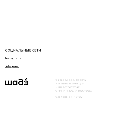
СОЦИАЛЬНЫЕ СЕТИ
Instagram
Telegram
© 2025 SADE.MOSCOW
ИП Пивоварова Д.В.
ИНН 682967231421
ОГРНИП 320774600549033
Сделано в FIRSTOV