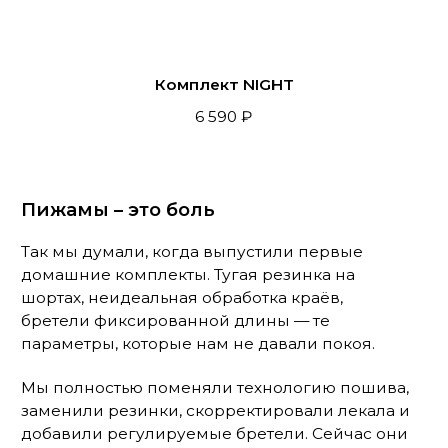
ПОСЛЕ
Топ SETKA GRAPHITE
Шорты SETKA
GRAPHITE
2 295 ₽
2 750 ₽
2 295 ₽
2 750 ₽
Эволюция комплекта из голубой
сетки
Оглядываясь назад, можем сказать, что сетка, с