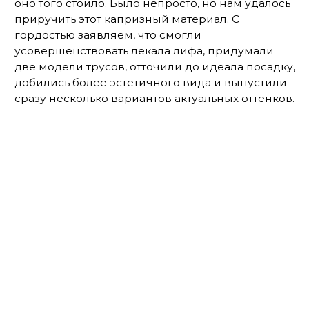
Подарочная коробка
500 ₽
Только за последний год мы успели:
полностью заменить на всех комплектах
нитки, резинки, ворсовую тесьму, в которую
вставляются косточки;
перейти на дорогие и качественные
материалы из Европы;
сделать у лифов более комфортный
пояс с застежкой;
расширить размерную сетку, чтобы каждая
могла найти свой размер в Шадэ.
На этом не останавливаемся! Продолжаем
постоянно меняться, чтобы быть лучше для