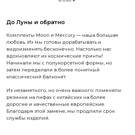
Комплект MALINA TONIC
5 990 ₽
Шёлковый путь
Наш путь к комплектам из шёлка был тернист.
Но, оглядываясь назад, точно можем сказать, что
оно того стоило. Было непросто, но нам удалось
приручить этот капризный материал. С
гордостью заявляем, что смогли
усовершенствовать лекала лифа, придумали
две модели трусов, отточили до идеала посадку,
добились более эстетичного вида и выпустили
сразу несколько вариантов актуальных оттенков.