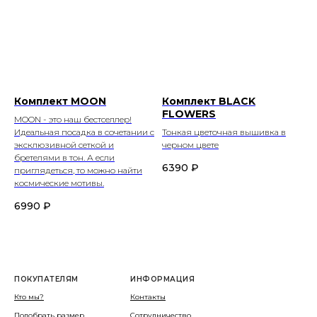
Комплект MOON
Комплект BLACK
FLOWERS
MOON - это наш бестселлер!
Идеальная посадка в сочетании с
Тонкая цветочная вышивка в
эксклюзивной сеткой и
черном цвете
бретелями в тон. А если
6390
₽
приглядеться, то можно найти
космические мотивы.
6990
₽
ПОКУПАТЕЛЯМ
ИНФОРМАЦИЯ
Кто мы?
Контакты
Подобрать размер
Сотрудничество