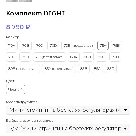
Комплект NIGHT
8 790
₽
Размер
70A
70B
70C
70D
70Е (предзаказ)
75A
75B
75C
75D
75Е(предзаказ)
80A
80B
80C
80D
80Е (предзаказ)
85A (предзаказ)
85B
85C
85D
Цвет
Черный
Модель трусиков
Выбрать размер трусиков