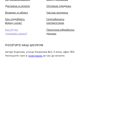
Доставка и оплата
Оптовые продажи
Возврат и обмен
Частые вопросы
Как подобрать
Сертификаты
форму низа?
соответствия
Как будет
Политика обработки
упакован заказ?
данных
ПОСЕТИТЕ НАШ ШОУРУМ
метро Курская, улица Казакова 8с2, 3 этаж, офис 304
Напишите нам в
телеграме
за час до визита