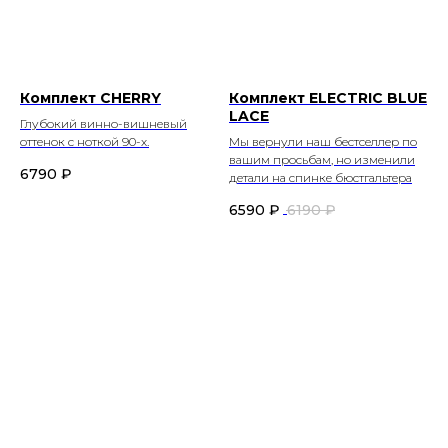
Комплект CHERRY
Комплект ELECTRIC BLUE
LACE
Глубокий винно-вишневый
оттенок с ноткой 90-х.
Мы вернули наш бестселлер по
вашим просьбам, но изменили
6790
₽
детали на спинке бюстгальтера
6590
₽
6190
₽