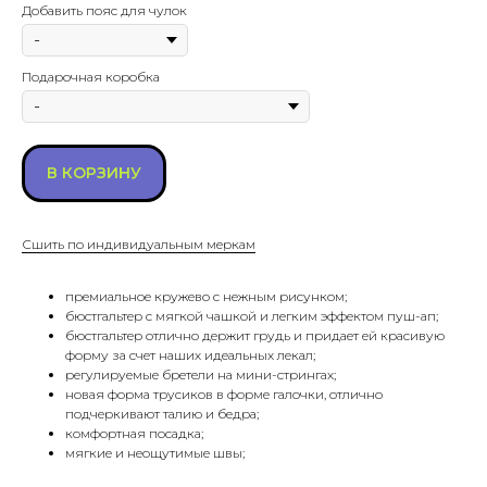
Добавить пояс для чулок
Подарочная коробка
В КОРЗИНУ
Сшить по индивидуальным меркам
премиальное кружево с нежным рисунком;
бюстгальтер с мягкой чашкой и легким эффектом пуш-ап;
бюстгальтер отлично держит грудь и придает ей красивую
форму за счет наших идеальных лекал;
регулируемые бретели на мини-стрингах;
новая форма трусиков в форме галочки, отлично
подчеркивают талию и бедра;
комфортная посадка;
мягкие и неощутимые швы;