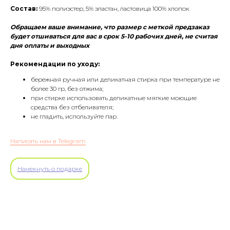
Состав:
95% полиэстер, 5% эластан, ластовица 100% хлопок
Обращаем ваше внимание, что размер с меткой предзаказ
будет отшиваться для вас в срок 5-10 рабочих дней, не считая
дня оплаты и выходных
Рекомендации по уходу:
бережная ручная или деликатная стирка при температуре не
более 30 гр, без отжима;
при стирке использовать деликатные мягкие моющие
средства без отбеливателя;
не гладить, используйте пар.
Написать нам в Telegram
Намекнуть о подарке