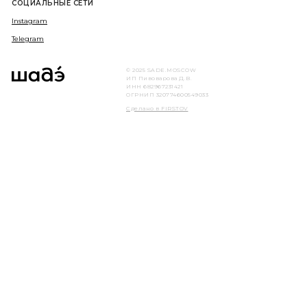
СОЦИАЛЬНЫЕ СЕТИ
Instagram
Telegram
© 2025 SADE.MOSCOW
ИП Пивоварова Д.В.
ИНН 682967231421
ОГРНИП 320774600549033
Сделано в FIRSTOV