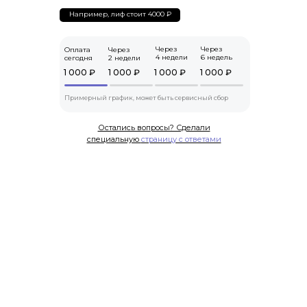
Например, лиф стоит 4000 ₽
Через
Через
Оплата
Через
4 недели
6 недель
сегодня
2 недели
1 000 ₽
1 000 ₽
1 000 ₽
1 000 ₽
Примерный график, может быть сервисный сбор
Остались вопросы? Сделали
специальную
страницу с ответами