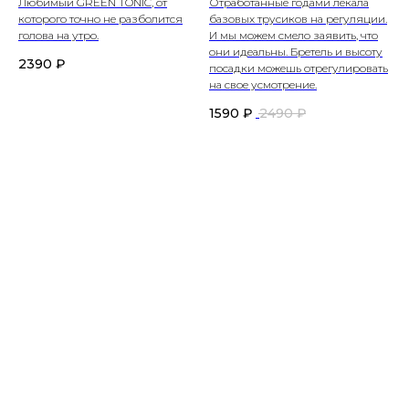
Любимый GREEN TONIC, от
Отработанные годами лекала
которого точно не разболится
базовых трусиков на регуляции.
голова на утро.
И мы можем смело заявить, что
они идеальны. Бретель и высоту
2390
₽
посадки можешь отрегулировать
на свое усмотрение.
1590
₽
2490
₽