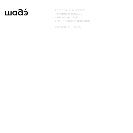
© 2025 SADE.MOSCOW
ИП Пивоварова Д.В.
ИНН 682967231421
ОГРНИП 320774600549033
Сделано в FIRSTOV