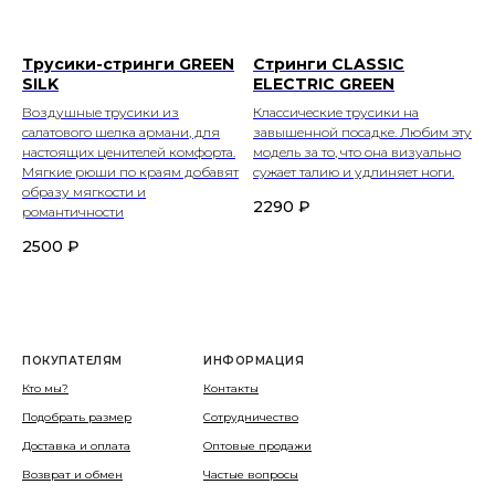
Трусики-стринги GREEN
Стринги CLASSIC
SILK
ELECTRIC GREEN
Воздушные трусики из
Классические трусики на
салатового шелка армани, для
завышенной посадке. Любим эту
настоящих ценителей комфорта.
модель за то, что она визуально
Мягкие рюши по краям добавят
сужает талию и удлиняет ноги.
образу мягкости и
2290
₽
романтичности
2500
₽
ПОКУПАТЕЛЯМ
ИНФОРМАЦИЯ
Кто мы?
Контакты
Подобрать размер
Сотрудничество
Доставка и оплата
Оптовые продажи
Возврат и обмен
Частые вопросы