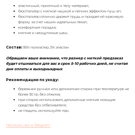
эластичный, приятный к телу материал;
бюстгальтер с мягкой чашкой и легким эффектом пуш-ап;
бюстгальтер отлично держит грудь и придает ей красивую
форму за счет наших идеальных лекал;
комфортная посадка;
мягкие и неощутимые швы;
Состав:
95% полиэстер, 5% эластан
Обращаем ваше внимание, что размер с меткой предзаказ
будет отшиваться для вас в срок 5-10 рабочих дней, не считая
дня оплаты и выходныхдных
Рекомендации по уходу:
бережная ручная или деликатная стирка при температуре не
более 30 гр, без отжима;
при стирке использовать деликатные мягкие моющие
средства без отбеливателя;
не гладить, используйте пар.
Написать нам в Telegram