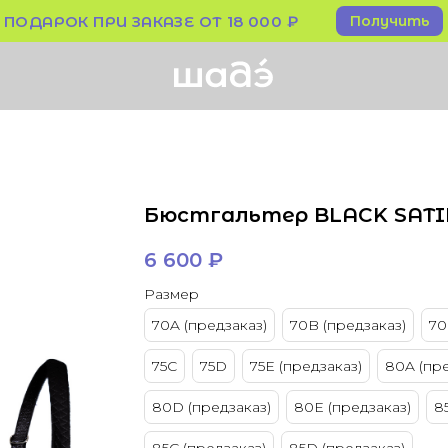
Получить
ПОДАРОК ПРИ ЗАКАЗЕ ОТ 18 000 ₽
Бюстгальтер BLACK SATI
6 600
₽
Размер
70A (предзаказ)
70B (предзаказ)
70
75C
75D
75E (предзаказ)
80A (пре
80D (предзаказ)
80E (предзаказ)
8