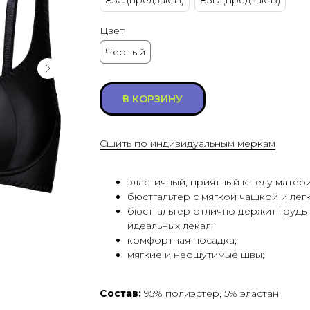
85C (предзаказ)
85D (предзаказ)
Цвет
Черный
В КОРЗИНУ
Сшить по индивидуальным меркам
эластичный, приятный к телу матери
бюстгальтер с мягкой чашкой и лег
бюстгальтер отлично держит грудь 
идеальных лекал;
комфортная посадка;
мягкие и неощутимые швы;
Состав:
95% полиэстер, 5% эластан