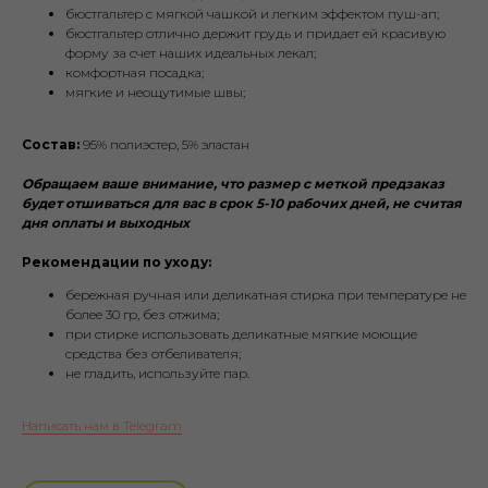
бюстгальтер с мягкой чашкой и легким эффектом пуш-ап;
бюстгальтер отлично держит грудь и придает ей красивую
форму за счет наших идеальных лекал;
комфортная посадка;
мягкие и неощутимые швы;
Состав:
95% полиэстер, 5% эластан
Обращаем ваше внимание, что размер с меткой предзаказ
будет отшиваться для вас в срок 5-10 рабочих дней, не считая
дня оплаты и выходных
Рекомендации по уходу:
бережная ручная или деликатная стирка при температуре не
более 30 гр, без отжима;
при стирке использовать деликатные мягкие моющие
средства без отбеливателя;
не гладить, используйте пар.
Написать нам в Telegram