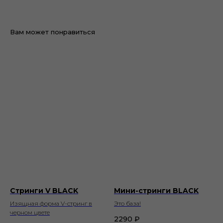
Вам может понравиться
Стринги V BLACK
Мини-стринги BLACK
Изящная форма V-cтринг в
Это база!
черном цвете
2290
₽