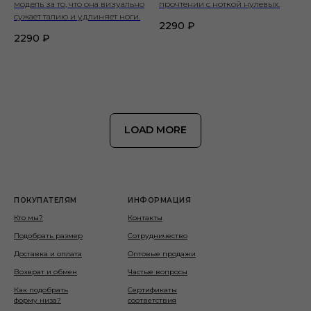
модель за то, что она визуально
прочтении с ноткой нулевых.
сужает талию и удлиняет ноги.
2290
₽
2290
₽
LOAD MORE
ПОКУПАТЕЛЯМ
ИНФОРМАЦИЯ
Кто мы?
Контакты
Подобрать размер
Сотрудничество
Доставка и оплата
Оптовые продажи
Возврат и обмен
Частые вопросы
Как подобрать
Сертификаты
форму низа?
соответствия