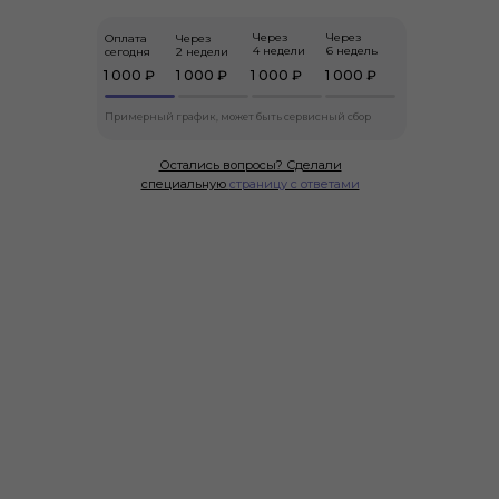
Через
Через
Оплата
Через
4 недели
6 недель
сегодня
2 недели
1 000 ₽
1 000 ₽
1 000 ₽
1 000 ₽
Примерный график, может быть сервисный сбор
Остались вопросы? Сделали
специальную
страницу с ответами