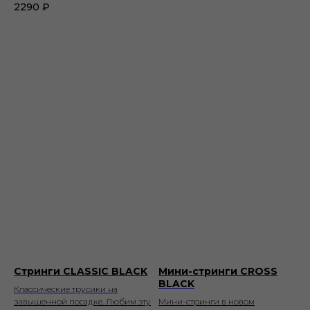
2290
₽
Стринги CLASSIC BLACK
Мини-стринги CROSS
BLACK
Классические трусики на
завышенной посадке. Любим эту
Мини-стринги в новом