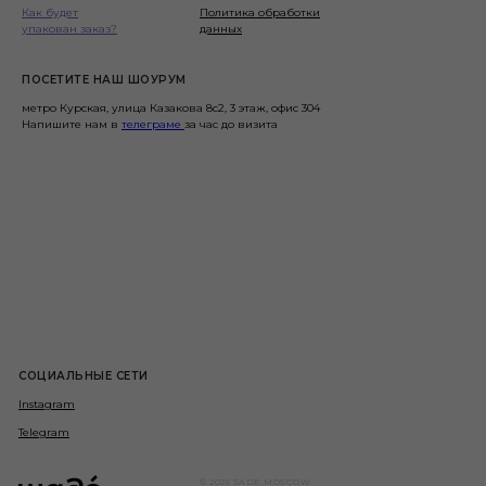
Как будет
Политика обработки
упакован заказ?
данных
ПОСЕТИТЕ НАШ ШОУРУМ
метро Курская, улица Казакова 8с2, 3 этаж, офис 304
Напишите нам в
телеграме
за час до визита
СОЦИАЛЬНЫЕ СЕТИ
Instagram
Telegram
© 2025 SADE.MOSCOW