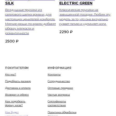
SILK
ELECTRIC GREEN
Воздушные трусики из
Классические трусики на
салатового шелка армани, для
завышенной посадке. Любим эту
настоящих ценителей комфорта.
модель за то, что она визуально
Мягкие рюши по краям добавят
сужает талию и удлиняет ноги.
образу мягкости и
2290
₽
романтичности
2500
₽
ПОКУПАТЕЛЯМ
ИНФОРМАЦИЯ
Кто мы?
Контакты
Подобрать размер
Сотрудничество
Доставка и оплата
Оптовые продажи
Возврат и обмен
Частые вопросы
Как подобрать
Сертификаты
форму низа?
соответствия
Как будет
Политика обработки