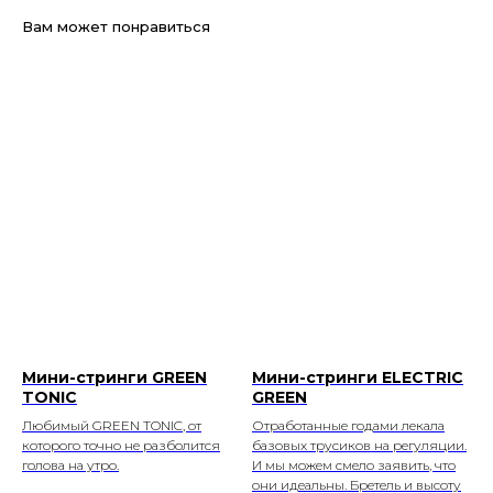
Вам может понравиться
Мини-стринги GREEN
Мини-стринги ELECTRIC
TONIC
GREEN
Любимый GREEN TONIC, от
Отработанные годами лекала
которого точно не разболится
базовых трусиков на регуляции.
голова на утро.
И мы можем смело заявить, что
они идеальны. Бретель и высоту