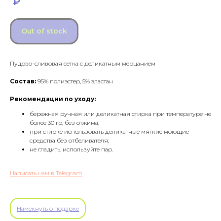
₽
Out of stock
Пудово-сливовая сетка с деликатным мерцанием
Состав:
95% полиэстер, 5% эластан
Рекомендации по уходу:
бережная ручная или деликатная стирка при температуре не
более 30 гр, без отжима;
при стирке использовать деликатные мягкие моющие
средства без отбеливателя;
не гладить, используйте пар.
Написать нам в Telegram
Намекнуть о подарке