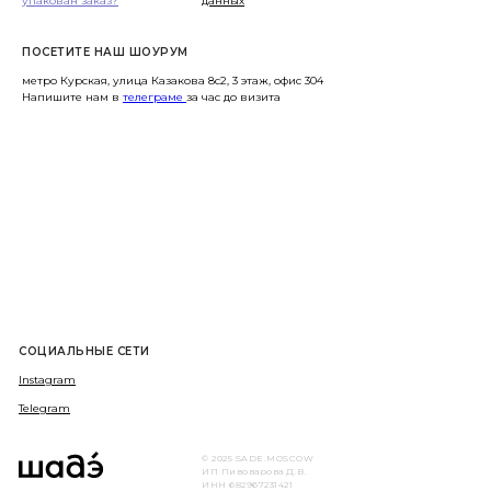
упакован заказ?
данных
ПОСЕТИТЕ НАШ ШОУРУМ
метро Курская, улица Казакова 8с2, 3 этаж, офис 304
Напишите нам в
телеграме
за час до визита
СОЦИАЛЬНЫЕ СЕТИ
Instagram
Telegram
© 2025 SADE.MOSCOW
ИП Пивоварова Д.В.
ИНН 682967231421