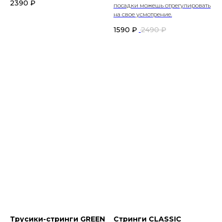
2390
₽
посадки можешь отрегулировать
на свое усмотрение.
1590
₽
2490
₽
Трусики-стринги GREEN
Стринги CLASSIC