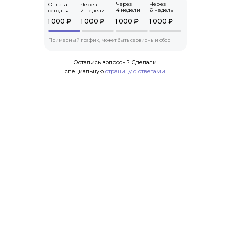
Через
Через
Оплата
Через
4 недели
6 недель
сегодня
2 недели
1 000 ₽
1 000 ₽
1 000 ₽
1 000 ₽
Примерный график, может быть сервисный сбор
Остались вопросы? Сделали
специальную
страницу с ответами