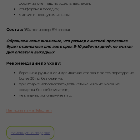
форму за счет наших идеальных лекал;
комфортная посадка;
мягкие и неощутимые швы;
Состав:
95% полиэстер, 5% эластан
Обращаем ваше внимание, что размер с меткой предзаказ
будет отшиваться для вас в срок 5-10 рабочих дней, не считая
дня оплаты и выходных
Рекомендации по уходу:
бережная ручная или деликатная стирка при температуре не
более 30 гр, без отжима;
при стирке использовать деликатные мягкие моющие
средства без отбеливателя;
не гладить, используйте пар.
Написать нам в Telegram
Намекнуть о подарке