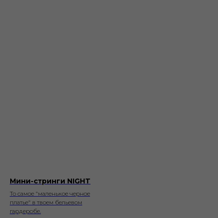
Мини-стринги NIGHT
То самое "маленькое черное
платье" в твоем бельевом
гардеробе.