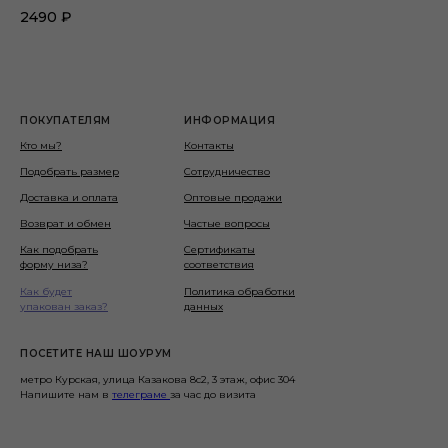
2490
₽
ПОКУПАТЕЛЯМ
ИНФОРМАЦИЯ
Кто мы?
Контакты
Подобрать размер
Сотрудничество
Доставка и оплата
Оптовые продажи
Возврат и обмен
Частые вопросы
Как подобрать
Сертификаты
форму низа?
соответствия
Как будет
Политика обработки
упакован заказ?
данных
ПОСЕТИТЕ НАШ ШОУРУМ
метро Курская, улица Казакова 8с2, 3 этаж, офис 304
Напишите нам в
телеграме
за час до визита