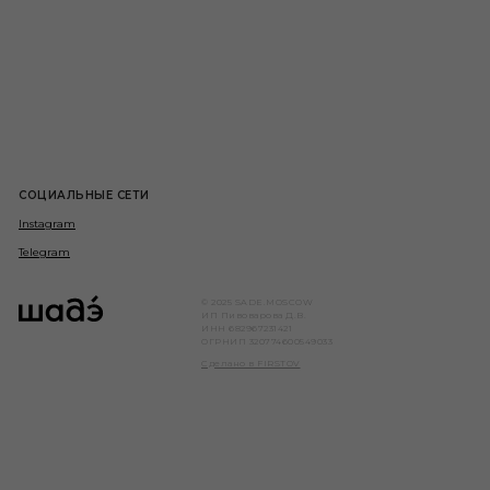
СОЦИАЛЬНЫЕ СЕТИ
Instagram
Telegram
© 2025 SADE.MOSCOW
ИП Пивоварова Д.В.
ИНН 682967231421
ОГРНИП 320774600549033
Сделано в FIRSTOV