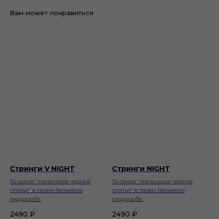
Вам может понравиться
Стринги V NIGHT
Стринги NIGHT
То самое "маленькое черное
То самое "маленькое черное
платье" в твоем бельевом
платье" в твоем бельевом
гардеробе.
гардеробе.
2490
₽
2490
₽