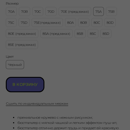
Размер
70A
70B
70C
70D
70Е (предзаказ)
75A
75B
75C
75D
75Е(предзаказ)
80A
80B
80C
80D
80Е (предзаказ)
85A (предзаказ)
85B
85C
85D
85Е (предзаказ)
Цвет
Черный
В КОРЗИНУ
Сшить по индивидуальным меркам
премиальное кружево с нежным рисунком;
бюстгальтер с мягкой чашкой и легким эффектом пуш-ап;
бюстгальтер отлично держит грудь и придает ей красивую