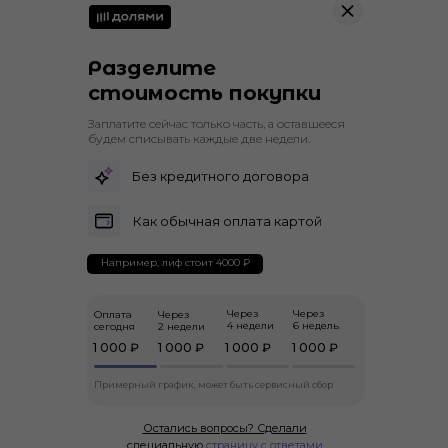
Разделите
стоимость покупки
Заплатите сейчас только часть, а оставшееся
будем списывать каждые две недели.
Без кредитного договора
Как обычная оплата картой
Например, лиф стоит 4000 ₽
Через
Через
Оплата
Через
4 недели
6 недель
сегодня
2 недели
1 000 ₽
1 000 ₽
1 000 ₽
1 000 ₽
Примерный график, может быть сервисный сбор
Остались вопросы? Сделали
специальную
страницу с ответами