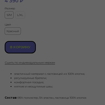
4 390
₽
Размер
S/M
L/XL
Цвет
Красный
В КОРЗИНУ
Сшить по индивидуальным меркам
эластичный материал с ластовицей из 100% хлопка;
регулируемые бретели;
комфортная посадка;
мягкие и неощутимые швы;
Состав:
95% полиэстер, 5% эластан, ластовица 100% хлопок