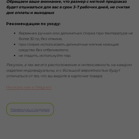
Обращаем ваше внимание, что размер с меткой предзаказ
будет отшиваться для вас в срок 3-7 рабочих дней, не считая
дня оплаты и выходных
Рекомендации по уходу:
бережная ручная или деликатная стирка при температуре не
более 30 гр, без отжима;
при стирке использовать деликатные мягкие моющие
средства без отбеливателя;
не гладить, используйте пар.
Рисунок, а так же его расположение и интенсивность на каждом
изделии индивидуальны, и с большой вероятностью будут
отличаться от тех, что вы видите в карточке товара.
Написать нам в Telegram
Намекнуть о подарке