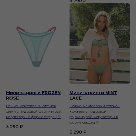
3 790
₽
Мини-стринги FROZEN
Мини-стринги MINT
ROSE
LACE
Нежно-ментоловый оттенок
Нежно-ментоловый оттенок
сетки с пудровой фурнитурой.
кружева с пудровой
Регуляторы в форме сердец ♡
фурнитурой. Регуляторы в
форме сердец ♡
3 290
₽
3 290
₽