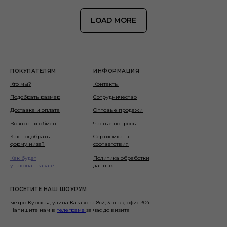
LOAD MORE
ПОКУПАТЕЛЯМ
ИНФОРМАЦИЯ
Кто мы?
Контакты
Подобрать размер
Сотрудничество
Доставка и оплата
Оптовые продажи
Возврат и обмен
Частые вопросы
Как подобрать
Сертификаты
форму низа?
соответствия
Как будет
Политика обработки
упакован заказ?
данных
ПОСЕТИТЕ НАШ ШОУРУМ
метро Курская, улица Казакова 8с2, 3 этаж, офис 304
Напишите нам в
телеграме
за час до визита