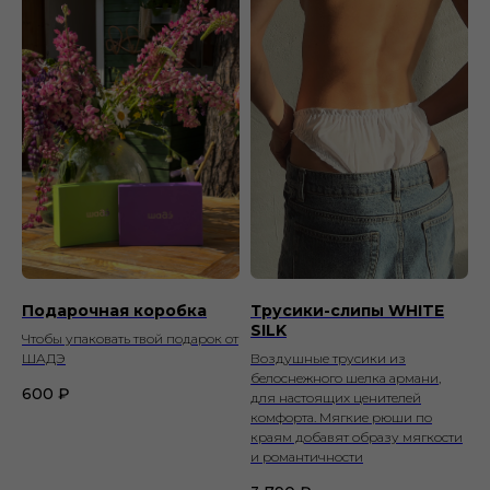
Подарочная коробка
Трусики-слипы WHITE
SILK
Чтобы упаковать твой подарок от
ШАДЭ
Воздушные трусики из
белоснежного шелка армани,
600
₽
для настоящих ценителей
комфорта. Мягкие рюши по
краям добавят образу мягкости
и романтичности