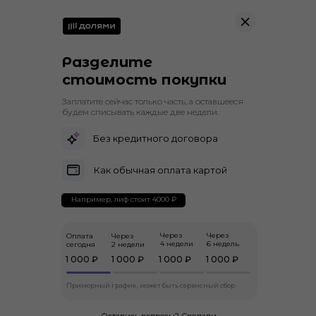
Разделите
стоимость покупки
Заплатите сейчас только часть, а оставшееся
будем списывать каждые две недели.
Без кредитного договора
Как обычная оплата картой
Например, лиф стоит 4000 ₽
Через
Через
Оплата
Через
4 недели
6 недель
сегодня
2 недели
1 000 ₽
1 000 ₽
1 000 ₽
1 000 ₽
Примерный график, может быть сервисный сбор