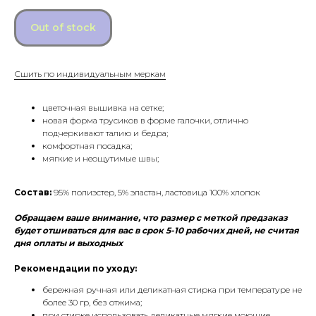
Out of stock
Сшить по индивидуальным меркам
цветочная вышивка на сетке;
новая форма трусиков в форме галочки, отлично
подчеркивают талию и бедра;
комфортная посадка;
мягкие и неощутимые швы;
Состав:
95% полиэстер, 5% эластан, ластовица 100% хлопок
Обращаем ваше внимание, что размер с меткой предзаказ
будет отшиваться для вас в срок 5-10 рабочих дней, не считая
дня оплаты и выходных
Рекомендации по уходу:
бережная ручная или деликатная стирка при температуре не
более 30 гр, без отжима;
при стирке использовать деликатные мягкие моющие