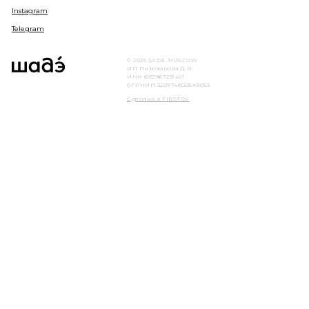
Instagram
Telegram
© 2025 SADE.MOSCOW
ИП Пивоварова Д.В.
ИНН 682967231421
ОГРНИП 320774600549033
Сделано в FIRSTOV