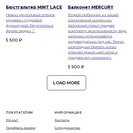
Бюстгальтер MINT LACE
Балконет MERCURY
Нежно-ментоловый оттенок
Второй любимчик из нашей
кружева с пудровой
космической коллекции.
фурнитурой. Регуляторы в
Авторский принт придает
форме сердец ♡
комплекту эксклюзивности, ведь
материал отпечатывается
5 500
₽
индивидуально под нас. Темно-
шоколадная бретель мягко
оттеняет яркий цвет сетки и
придаем ему изюминку.
5 500
₽
LOAD MORE
ПОКУПАТЕЛЯМ
ИНФОРМАЦИЯ
Кто мы?
Контакты
Подобрать размер
Сотрудничество