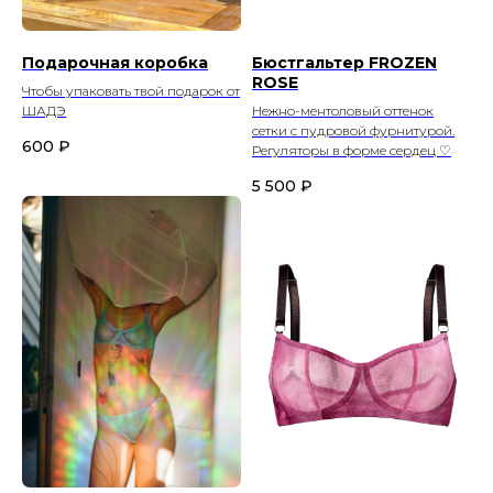
Подарочная коробка
Бюстгальтер FROZEN
ROSE
Чтобы упаковать твой подарок от
ШАДЭ
Нежно-ментоловый оттенок
сетки с пудровой фурнитурой.
600
₽
Регуляторы в форме сердец ♡
5 500
₽