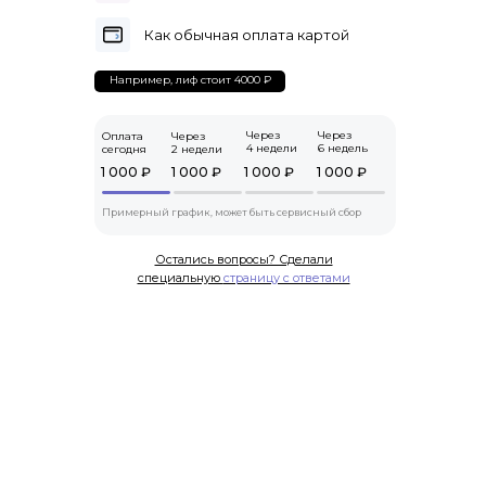
Как обычная оплата картой
Например, лиф стоит 4000 ₽
Через
Через
Оплата
Через
4 недели
6 недель
сегодня
2 недели
1 000 ₽
1 000 ₽
1 000 ₽
1 000 ₽
Примерный график, может быть сервисный сбор
Остались вопросы? Сделали
специальную
страницу с ответами