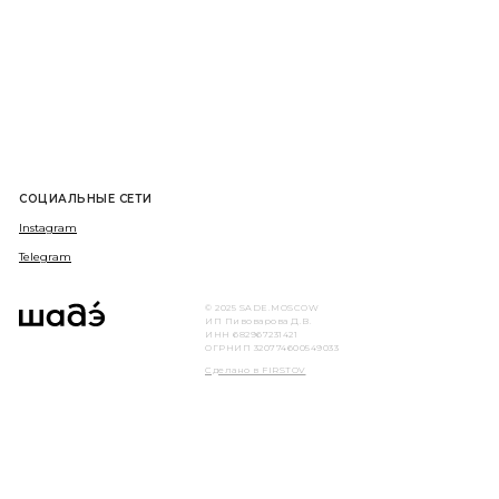
СОЦИАЛЬНЫЕ СЕТИ
Instagram
Telegram
© 2025 SADE.MOSCOW
ИП Пивоварова Д.В.
ИНН 682967231421
ОГРНИП 320774600549033
Сделано в FIRSTOV