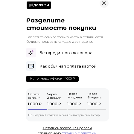
Разделите
стоимость покупки
Заплатите сейчас только часть, а оставшееся
будем списывать каждые две недели.
Без кредитного договора
Как обычная оплата картой
Например, лиф стоит 4000 ₽
Через
Через
Оплата
Через
4 недели
6 недель
сегодня
2 недели
1 000 ₽
1 000 ₽
1 000 ₽
1 000 ₽
Примерный график, может быть сервисный сбор
Остались вопросы? Сделали
специальную
страницу с ответами