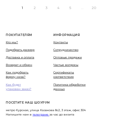
1
2
3
4
5
...
20
ПОКУПАТЕЛЯМ
ИНФОРМАЦИЯ
Кто мы?
Контакты
Подобрать размер
Сотрудничество
Доставка и оплата
Оптовые продажи
Возврат и обмен
Частые вопросы
Как подобрать
Сертификаты
форму низа?
соответствия
Как будет
Политика обработки
упакован заказ?
данных
ПОСЕТИТЕ НАШ ШОУРУМ
метро Курская, улица Казакова 8с2, 3 этаж, офис 304
Напишите нам в
телеграме
за час до визита