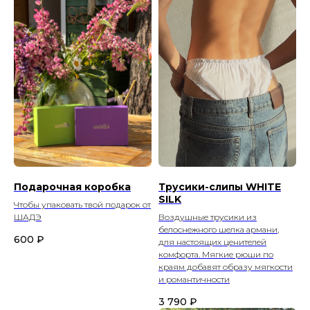
Подарочная коробка
Трусики-слипы WHITE
SILK
Чтобы упаковать твой подарок от
ШАДЭ
Воздушные трусики из
белоснежного шелка армани,
600
₽
для настоящих ценителей
комфорта. Мягкие рюши по
краям добавят образу мягкости
и романтичности
3 790
₽