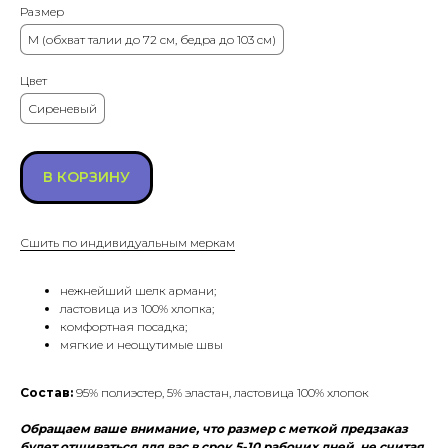
Размер
М (обхват талии до 72 см, бедра до 103 см)
Цвет
Сиреневый
В КОРЗИНУ
Сшить по индивидуальным меркам
нежнейший шелк армани;
ластовица из 100% хлопка;
комфортная посадка;
мягкие и неощутимые швы
Состав:
95% полиэстер, 5% эластан, ластовица 100% хлопок
Обращаем ваше внимание, что размер с меткой предзаказ
будет отшиваться для вас в срок 5-10 рабочих дней, не считая