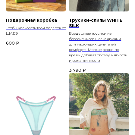
Подарочная коробка
Трусики-слипы WHITE
SILK
Чтобы упаковать твой подарок от
ШАДЭ
Воздушные трусики из
белоснежного шелка армани,
600
₽
для настоящих ценителей
комфорта. Мягкие рюши по
краям добавят образу мягкости
и романтичности
3 790
₽