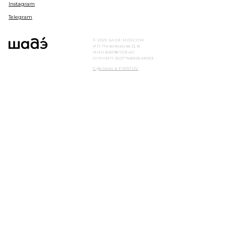
Instagram
Telegram
© 2025 SADE.MOSCOW
ИП Пивоварова Д.В.
ИНН 682967231421
ОГРНИП 320774600549033
Сделано в FIRSTOV