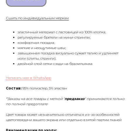
Сшить по индивидуальным меркам
эластичный материал с ластовицей из 100% хлопка;
регулируемые бретели на мини-стрингах;
комфортная посадка;
мягкие и неощутимые швы;
завышенная посадка визуально сужает талию и удлиняет
ноги (слипы, стринги);
двойной слой сетки сзади на бразильянка
Написать нам в WhatsApp
Состав:
95% полиэстер, 5% эластан
*Заказы на все товары с меткой "
предзаказ
" принимаются только
по полной предоплате
Цвет товара может незначительно отличаться из-за особенностей
цветопередачи вашего экрана или отдельно взятой партии тканей
Рекомендации по уходу: