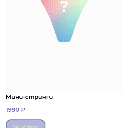
Мини-стринги
1990
₽
Out of stock