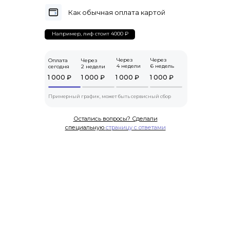
Как обычная оплата картой
Например, лиф стоит 4000 ₽
Через
Через
Оплата
Через
4 недели
6 недель
сегодня
2 недели
1 000 ₽
1 000 ₽
1 000 ₽
1 000 ₽
Примерный график, может быть сервисный сбор
Остались вопросы? Сделали
специальную
страницу с ответами