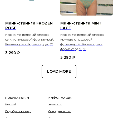
Мини-стринги FROZEN
Мини-стринги MINT
ROSE
LACE
Нежно-ментоловый оттенок
Нежно-ментоловый оттенок
сетки с пудровой фурнитурой.
кружева с пудровой
Регуляторы в форме сердец ♡
фурнитурой. Регуляторы в
форме сердец ♡
3 290
₽
3 290
₽
LOAD MORE
ПОКУПАТЕЛЯМ
ИНФОРМАЦИЯ
Кто мы?
Контакты
Подобрать размер
Сотрудничество