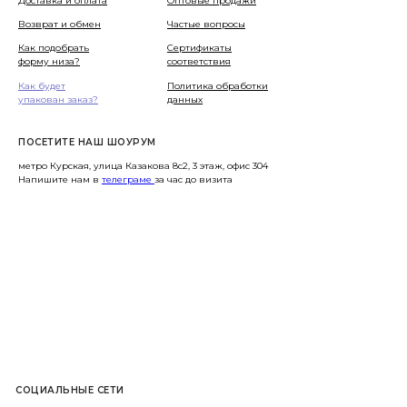
Доставка и оплата
Оптовые продажи
Возврат и обмен
Частые вопросы
Как подобрать
Сертификаты
форму низа?
соответствия
Как будет
Политика обработки
упакован заказ?
данных
ПОСЕТИТЕ НАШ ШОУРУМ
метро Курская, улица Казакова 8с2, 3 этаж, офис 304
Напишите нам в
телеграме
за час до визита
СОЦИАЛЬНЫЕ СЕТИ