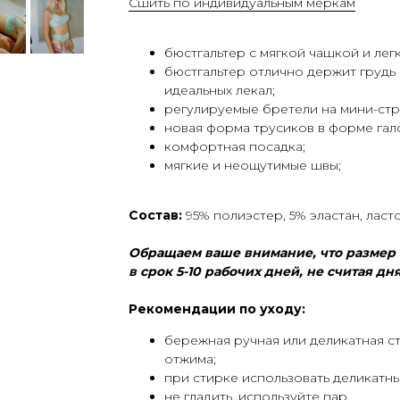
Сшить по индивидуальным меркам
бюстгальтер с мягкой чашкой и лег
бюстгальтер отлично держит грудь 
идеальных лекал;
регулируемые бретели на мини-стр
новая форма трусиков в форме гал
комфортная посадка;
мягкие и неощутимые швы;
Состав:
95% полиэстер, 5% эластан, лас
Обращаем ваше внимание, что размер с
в срок 5-10 рабочих дней, не считая д
Рекомендации по уходу:
бережная ручная или деликатная ст
отжима;
при стирке использовать деликатн
не гладить, используйте пар.