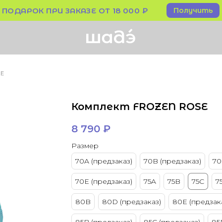
Получить
ПОДАРОК ПРИ ЗАКАЗЕ ОТ 18 000 ₽
ZE
Комплект FROZEN ROSE
8 790
₽
Размер
70A (предзаказ)
70B (предзаказ)
70
70Е (предзаказ)
75A
75B
75C
7
80B
80D (предзаказ)
80E (предзак