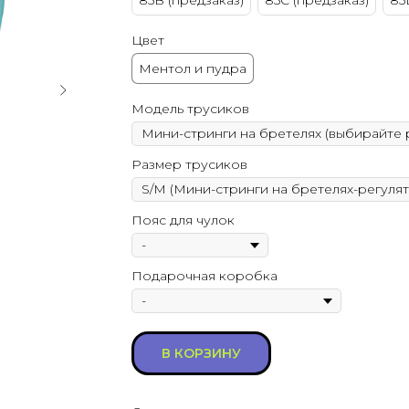
85B (предзаказ)
85C (предзаказ)
85
Цвет
Ментол и пудра
Модель трусиков
Размер трусиков
Пояс для чулок
Подарочная коробка
В КОРЗИНУ