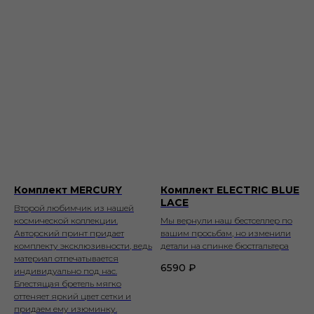
Комплект MERCURY
Комплект ELECTRIC BLUE
LACE
Второй любимчик из нашей
космической коллекции.
Мы вернули наш бестселлер по
Авторский принт придает
вашим просьбам, но изменили
комплекту эксклюзивности, ведь
детали на спинке бюстгальтера
материал отпечатывается
6590
₽
индивидуально под нас.
Блестящая бретель мягко
оттеняет яркий цвет сетки и
придаем ему изюминку.