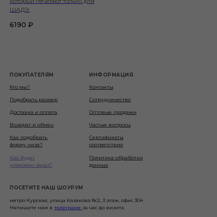
который печатают только для
ШАДЭ.
6190
₽
ПОКУПАТЕЛЯМ
ИНФОРМАЦИЯ
Кто мы?
Контакты
Подобрать размер
Сотрудничество
Доставка и оплата
Оптовые продажи
Возврат и обмен
Частые вопросы
Как подобрать
Сертификаты
форму низа?
соответствия
Как будет
Политика обработки
упакован заказ?
данных
ПОСЕТИТЕ НАШ ШОУРУМ
метро Курская, улица Казакова 8с2, 3 этаж, офис 304
Напишите нам в
телеграме
за час до визита