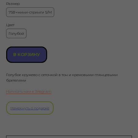
Размер
75B+мини-стринги S/M
Цвет
Голубой
В КОРЗИНУ
Голубое кружево с сеточкой в тон и кремовыми глянцевыми
бретелями
Написать нам в Telegram
Намекнуть о подарке