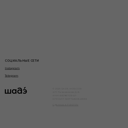
СОЦИАЛЬНЫЕ СЕТИ
Instagram
Telegram
© 2025 SADE.MOSCOW
ИП Пивоварова Д.В.
ИНН 682967231421
ОГРНИП 320774600549033
Сделано в FIRSTOV