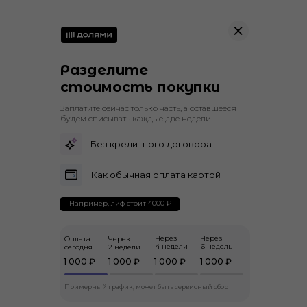
Разделите
стоимость покупки
Заплатите сейчас только часть, а оставшееся
будем списывать каждые две недели.
Без кредитного договора
Как обычная оплата картой
Например, лиф стоит 4000 ₽
Через
Через
Оплата
Через
4 недели
6 недель
сегодня
2 недели
1 000 ₽
1 000 ₽
1 000 ₽
1 000 ₽
Примерный график, может быть сервисный сбор