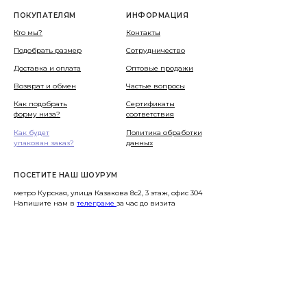
ПОКУПАТЕЛЯМ
ИНФОРМАЦИЯ
Кто мы?
Контакты
Подобрать размер
Сотрудничество
Доставка и оплата
Оптовые продажи
Возврат и обмен
Частые вопросы
Как подобрать
Сертификаты
форму низа?
соответствия
Как будет
Политика обработки
упакован заказ?
данных
ПОСЕТИТЕ НАШ ШОУРУМ
метро Курская, улица Казакова 8с2, 3 этаж, офис 304
Напишите нам в
телеграме
за час до визита