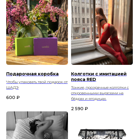
Подарочная коробка
Колготки с имитацией
пояса RED
Чтобы упаковать твой подарок от
ШАДЭ
Тонкие, прозрачные колготки с
откровенными вырезами на
600
₽
бёдрах и ягодицах.
2 590
₽