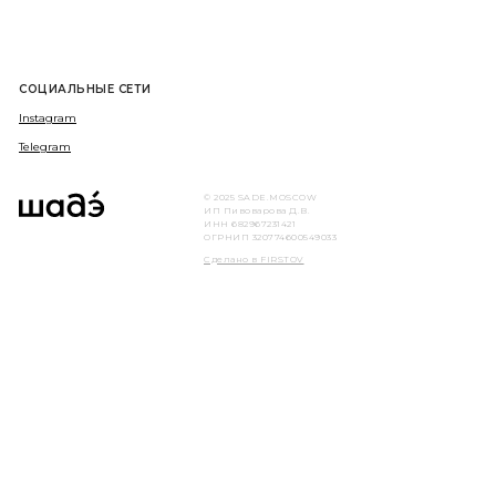
СОЦИАЛЬНЫЕ СЕТИ
Instagram
Telegram
© 2025 SADE.MOSCOW
ИП Пивоварова Д.В.
ИНН 682967231421
ОГРНИП 320774600549033
Сделано в FIRSTOV