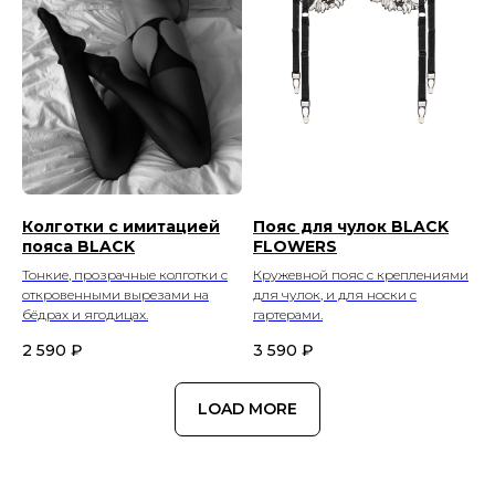
Колготки с имитацией
Пояс для чулок BLACK
пояса BLACK
FLOWERS
Тонкие, прозрачные колготки с
Кружевной пояс с креплениями
откровенными вырезами на
для чулок, и для носки с
бёдрах и ягодицах.
гартерами.
2 590
₽
3 590
₽
LOAD MORE