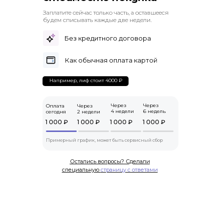
Заплатите сейчас только часть, а оставшееся
будем списывать каждые две недели.
Без кредитного договора
Как обычная оплата картой
Например, лиф стоит 4000 ₽
Через
Через
Оплата
Через
4 недели
6 недель
сегодня
2 недели
1 000 ₽
1 000 ₽
1 000 ₽
1 000 ₽
Примерный график, может быть сервисный сбор
Остались вопросы? Сделали
специальную
страницу с ответами